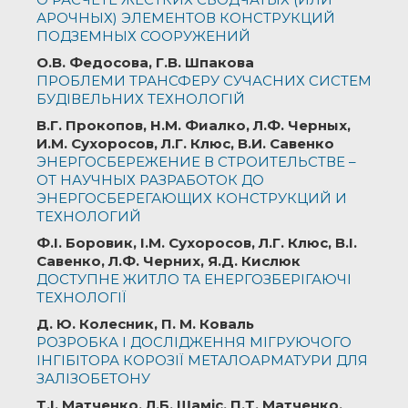
АРОЧНЫХ) ЭЛЕМЕНТОВ КОНСТРУКЦИЙ
ПОДЗЕМНЫХ СООРУЖЕНИЙ
О.В. Федосова, Г.В. Шпакова
ПРОБЛЕМИ ТРАНСФЕРУ СУЧАСНИХ СИСТЕМ
БУДІВЕЛЬНИХ ТЕХНОЛОГІЙ
В.Г. Прокопов, Н.М. Фиалко, Л.Ф. Черных,
И.М. Сухоросов, Л.Г. Клюс, В.И. Савенко
ЭНЕРГОСБЕРЕЖЕНИЕ В СТРОИТЕЛЬСТВЕ –
ОТ НАУЧНЫХ РАЗРАБОТОК ДО
ЭНЕРГОСБЕРЕГАЮЩИХ КОНСТРУКЦИЙ И
ТЕХНОЛОГИЙ
Ф.І. Боровик, І.М. Сухоросов, Л.Г. Клюс, В.І.
Савенко, Л.Ф. Черних, Я.Д. Кислюк
ДОСТУПНЕ ЖИТЛО ТА ЕНЕРГОЗБЕРІГАЮЧІ
ТЕХНОЛОГІЇ
Д. Ю. Колесник, П. М. Коваль
РОЗРОБКА І ДОСЛІДЖЕННЯ МІГРУЮЧОГО
ІНГІБІТОРА КОРОЗІЇ МЕТАЛОАРМАТУРИ ДЛЯ
ЗАЛІЗОБЕТОНУ
Т.І. Матченко, Л.Б. Шаміс, П.Т. Матченко,