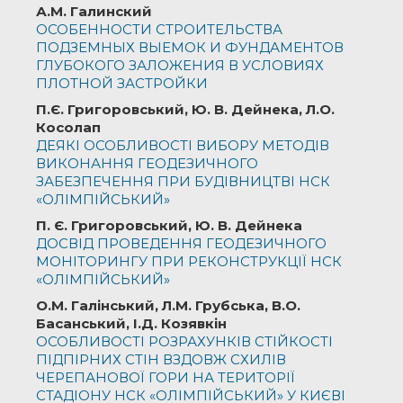
А.М. Галинский
ОСОБЕННОСТИ СТРОИТЕЛЬСТВА
ПОДЗЕМНЫХ ВЫЕМОК И ФУНДАМЕНТОВ
ГЛУБОКОГО ЗАЛОЖЕНИЯ В УСЛОВИЯХ
ПЛОТНОЙ ЗАСТРОЙКИ
П.Є. Григоровський, Ю. В. Дейнека, Л.О.
Косолап
ДЕЯКІ ОСОБЛИВОСТІ ВИБОРУ МЕТОДІВ
ВИКОНАННЯ ГЕОДЕЗИЧНОГО
ЗАБЕЗПЕЧЕННЯ ПРИ БУДІВНИЦТВІ НСК
«ОЛІМПІЙСЬКИЙ»
П. Є. Григоровський, Ю. В. Дейнека
ДОСВІД ПРОВЕДЕННЯ ГЕОДЕЗИЧНОГО
МОНІТОРИНГУ ПРИ РЕКОНСТРУКЦІЇ НСК
«ОЛІМПІЙСЬКИЙ»
О.М. Галінський, Л.М. Грубська, В.О.
Басанський, І.Д. Козявкін
ОСОБЛИВОСТІ РОЗРАХУНКІВ СТІЙКОСТІ
ПІДПІРНИХ СТІН ВЗДОВЖ СХИЛІВ
ЧЕРЕПАНОВОЇ ГОРИ НА ТЕРИТОРІЇ
СТАДІОНУ НСК «ОЛІМПІЙСЬКИЙ» У КИЄВІ