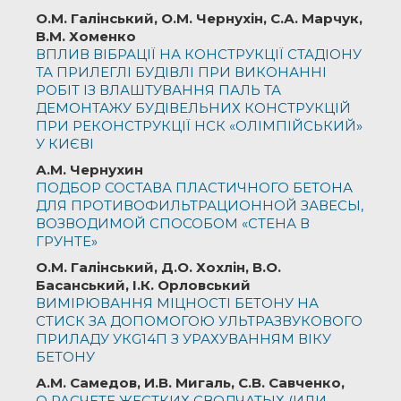
О.М. Галінський, О.М. Чернухін, С.А. Марчук,
В.М. Хоменко
ВПЛИВ ВІБРАЦІЇ НА КОНСТРУКЦІЇ СТАДІОНУ
ТА ПРИЛЕГЛІ БУДІВЛІ ПРИ ВИКОНАННІ
РОБІТ ІЗ ВЛАШТУВАННЯ ПАЛЬ ТА
ДЕМОНТАЖУ БУДІВЕЛЬНИХ КОНСТРУКЦІЙ
ПРИ РЕКОНСТРУКЦІЇ НСК «ОЛІМПІЙСЬКИЙ»
У КИЄВІ
А.М. Чернухин
ПОДБОР СОСТАВА ПЛАСТИЧНОГО БЕТОНА
ДЛЯ ПРОТИВОФИЛЬТРАЦИОННОЙ ЗАВЕСЫ,
ВОЗВОДИМОЙ СПОСОБОМ «СТЕНА В
ГРУНТЕ»
О.М. Галінський, Д.О. Хохлін, В.О.
Басанський, І.К. Орловський
ВИМІРЮВАННЯ МІЦНОСТІ БЕТОНУ НА
СТИСК ЗА ДОПОМОГОЮ УЛЬТРАЗВУКОВОГО
ПРИЛАДУ УКG14П З УРАХУВАННЯМ ВІКУ
БЕТОНУ
А.М. Самедов, И.В. Мигаль, С.В. Савченко,
О РАСЧЕТЕ ЖЕСТКИХ СВОДЧАТЫХ (ИЛИ