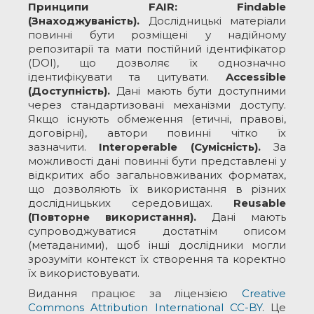
Принципи FAIR: Findable
(Знаходжуваність).
Дослідницькі матеріали
повинні бути розміщені у надійному
репозитарії та мати постійний ідентифікатор
(DOI), що дозволяє їх однозначно
ідентифікувати та цитувати.
Accessible
(Доступність).
Дані мають бути доступними
через стандартизовані механізми доступу.
Якщо існують обмеження (етичні, правові,
договірні), автори повинні чітко їх
зазначити.
Interoperable (Сумісність).
За
можливості дані повинні бути представлені у
відкритих або загальновживаних форматах,
що дозволяють їх використання в різних
дослідницьких середовищах.
Reusable
(Повторне використання).
Дані мають
супроводжуватися достатнім описом
(метаданими), щоб інші дослідники могли
зрозуміти контекст їх створення та коректно
їх використовувати.
Видання працює за ліцензією
Creative
Commons Attribution International CC-BY
. Це