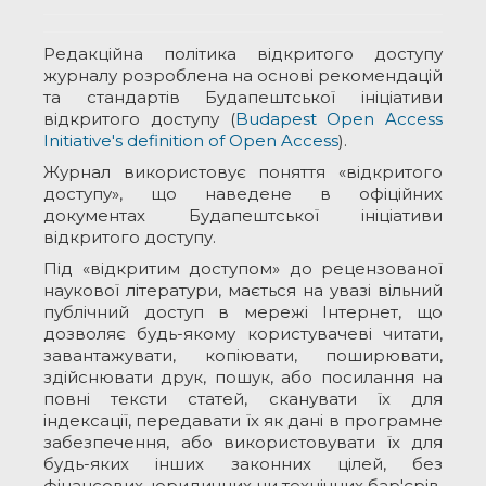
Редакційна політика відкритого доступу
журналу розроблена на основі рекомендацій
та стандартів Будапештської ініціативи
відкритого доступу (
Budapest Open Access
Initiative's definition of Open Access
).
Журнал використовує поняття «відкритого
доступу», що наведене в офіційних
документах Будапештської ініціативи
відкритого доступу.
Під «відкритим доступом» до рецензованої
наукової літератури, мається на увазі вільний
публічний доступ в мережі Інтернет, що
дозволяє будь-якому користувачеві читати,
завантажувати, копіювати, поширювати,
здійснювати друк, пошук, або посилання на
повні тексти статей, сканувати їх для
індексації, передавати їх як дані в програмне
забезпечення, або використовувати їх для
будь-яких інших законних цілей, без
фінансових, юридичних чи технічних бар'єрів,