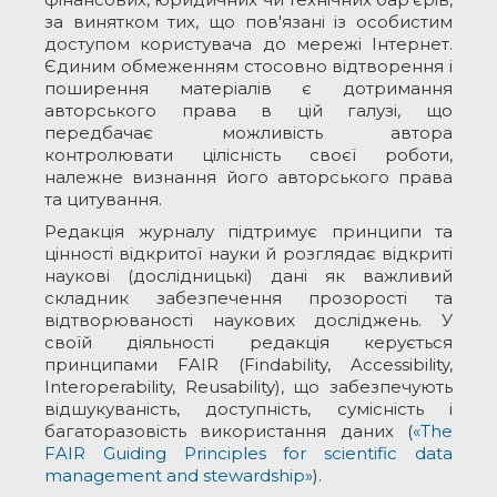
за винятком тих, що пов'язані із особистим
доступом користувача до мережі Інтернет.
Єдиним обмеженням стосовно відтворення і
поширення матеріалів є дотримання
авторського права в цій галузі, що
передбачає можливість автора
контролювати цілісність своєї роботи,
належне визнання його авторського права
та цитування.
Редакція журналу підтримує принципи та
цінності відкритої науки й розглядає відкриті
наукові (дослідницькі) дані як важливий
складник забезпечення прозорості та
відтворюваності наукових досліджень. У
своїй діяльності редакція керується
принципами FAIR (Findability, Accessibility,
Interoperability, Reusability), що забезпечують
відшукуваність, доступність, сумісність і
багаторазовість використання даних (
«The
FAIR Guiding Principles for scientific data
management and stewardship»
).