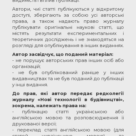
видимість і вплив публікації.
Автори, чиї статті публікуються у відкритому
доступі, зберігають за собою усі авторські
права, а також надають право журналу
публікувати оригінальні наукові статті, що
містять результати експериментальних і
теоретичних досліджень і не знаходяться на
розгляді для опублікування в інших виданнях.
Автор засвідчує, що поданий матеріал:
- не порушує авторських прав інших осіб або
організацій;
- не був опублікований раніше у інших
видавництвах та не був поданий до публікації
у інші видання.
До прав, які автор передає редколегії
журналу «Нові технології в будівництві»,
зокрема, належать права на:
- публікацію статті українською або
англійською мовою та розповсюдження її
друкованої версії;
- переклад статті англійською мовою (для
статей українською мовою) та